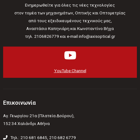
Ενημερωθείτε για όλες τις νέες τεχνολογίες
στον τομέα των μηχανημάτων, Οπτικής και Οπτομετρίας
από τους εξειδικευμένους τεχνικούς μας,
Αναστάσιο Καπηνιάρη και Κωνσταντίνο Βήχα
τηλ. 2106826779 και e-mail info@axisoptical.gr
YouTube Channel
Επικοινωνία
Αγ. Γεωργίου 21α (Πλατεία Δούρου),
152 34 Χαλάνδρι Αθήνα
Τηλ.: 210 681 6845, 210 682 6779