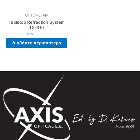
ΟΠΤΟΜΕΤΡΙΑ
Tabletop Refraction System
TS-310
Βαθμολογήθηκε
Διαβάστε περισσότερα
με
0
από
5