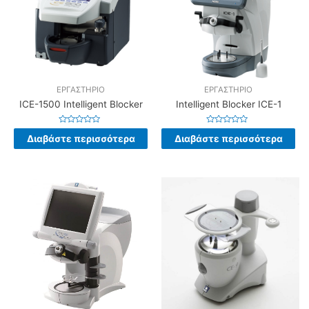
ΕΡΓΑΣΤΗΡΙΟ
ΕΡΓΑΣΤΗΡΙΟ
ICE-1500 Intelligent Blocker
Intelligent Blocker ICE-1
Βαθμολογήθηκε
Βαθμολογήθηκε
Διαβάστε περισσότερα
Διαβάστε περισσότερα
με
με
0
0
από
από
5
5