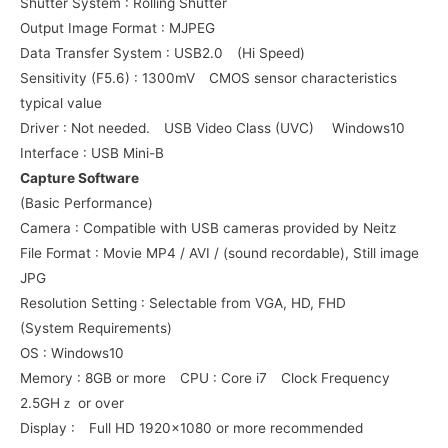
Shutter System : Rolling Shutter
Output Image Format : MJPEG
Data Transfer System : USB2.0 (Hi Speed)
Sensitivity (F5.6) : 1300mV CMOS sensor characteristics
typical value
Driver : Not needed. USB Video Class (UVC) Windows10
Interface : USB Mini-B
Capture Software
(Basic Performance)
Camera : Compatible with USB cameras provided by Neitz
File Format : Movie MP4 / AVI / (sound recordable), Still image
JPG
Resolution Setting : Selectable from VGA, HD, FHD
(System Requirements)
OS : Windows10
Memory : 8GB or more CPU : Core i7 Clock Frequency
2.5GHｚ or over
Display : Full HD 1920×1080 or more recommended