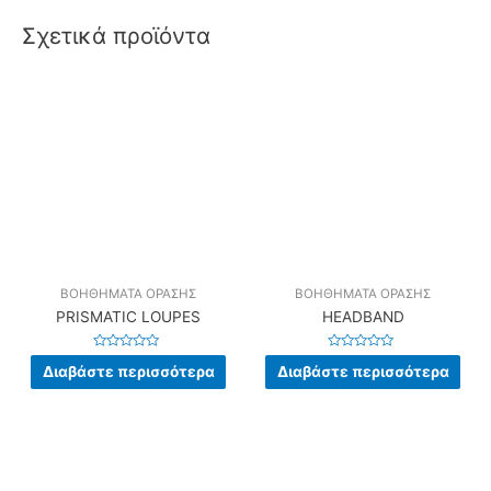
Σχετικά προϊόντα
ΒΟΗΘΗΜΑΤΑ ΟΡΑΣΗΣ
ΒΟΗΘΗΜΑΤΑ ΟΡΑΣΗΣ
PRISMATIC LOUPES
HEADBAND
Βαθμολογήθηκε
Βαθμολογήθηκε
Διαβάστε περισσότερα
Διαβάστε περισσότερα
με
με
0
0
από
από
5
5