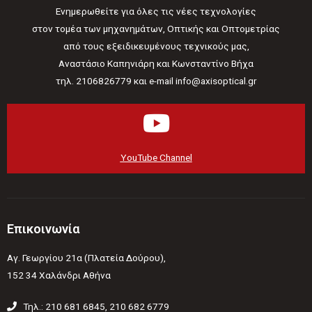
Ενημερωθείτε για όλες τις νέες τεχνολογίες
στον τομέα των μηχανημάτων, Οπτικής και Οπτομετρίας
από τους εξειδικευμένους τεχνικούς μας,
Αναστάσιο Καπηνιάρη και Κωνσταντίνο Βήχα
τηλ. 2106826779 και e-mail info@axisoptical.gr
YouTube Channel
Επικοινωνία
Αγ. Γεωργίου 21α (Πλατεία Δούρου),
152 34 Χαλάνδρι Αθήνα
Τηλ.: 210 681 6845, 210 682 6779