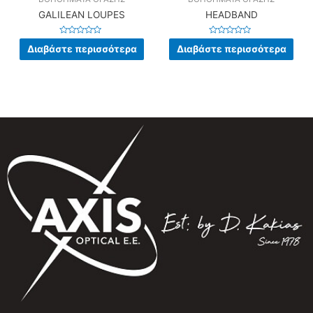
GALILEAN LOUPES
HEADBAND
Βαθμολογήθηκε
Βαθμολογήθηκε
Διαβάστε περισσότερα
Διαβάστε περισσότερα
με
με
0
0
από
από
5
5