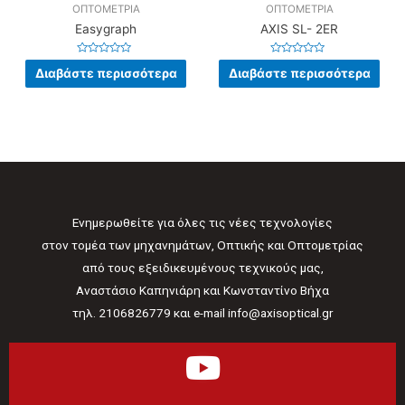
ΟΠΤΟΜΕΤΡΙΑ
ΟΠΤΟΜΕΤΡΙΑ
Easygraph
AXIS SL- 2ER
Βαθμολογήθηκε
Βαθμολογήθηκε
Διαβάστε περισσότερα
Διαβάστε περισσότερα
με
με
0
0
από
από
5
5
Ενημερωθείτε για όλες τις νέες τεχνολογίες
στον τομέα των μηχανημάτων, Οπτικής και Οπτομετρίας
από τους εξειδικευμένους τεχνικούς μας,
Αναστάσιο Καπηνιάρη και Κωνσταντίνο Βήχα
τηλ. 2106826779 και e-mail info@axisoptical.gr