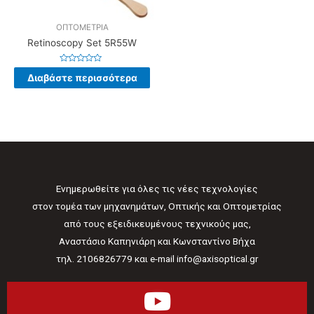
ΟΠΤΟΜΕΤΡΙΑ
Retinoscopy Set 5R55W
Βαθμολογήθηκε
Διαβάστε περισσότερα
με
0
από
5
Ενημερωθείτε για όλες τις νέες τεχνολογίες
στον τομέα των μηχανημάτων, Οπτικής και Οπτομετρίας
από τους εξειδικευμένους τεχνικούς μας,
Αναστάσιο Καπηνιάρη και Κωνσταντίνο Βήχα
τηλ. 2106826779 και e-mail info@axisoptical.gr