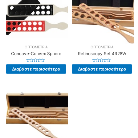
ΟΠΤΟΜΕΤΡΙΑ
ΟΠΤΟΜΕΤΡΙΑ
Concave-Convex Sphere
Retinoscopy Set 4R28W
Βαθμολογήθηκε
Βαθμολογήθηκε
Διαβάστε περισσότερα
Διαβάστε περισσότερα
με
με
0
0
από
από
5
5