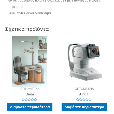
AA σετ ματαρίας BXα-13A-RX και σετ με επαναφορτιζόμενη
μπαταρία
BXα- RC-RX είναι διαθέσιμα.
Σχετικά προϊόντα
ΟΠΤΟΜΕΤΡΙΑ
ΟΠΤΟΜΕΤΡΙΑ
Onda
ARK-F
Βαθμολογήθηκε
Βαθμολογήθηκε
Διαβάστε περισσότερα
Διαβάστε περισσότερα
με
με
0
0
από
από