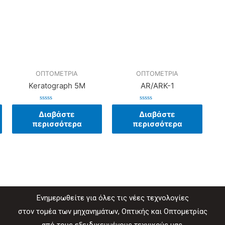
ΟΠΤΟΜΕΤΡΙΑ
ΟΠΤΟΜΕΤΡΙΑ
Keratograph 5M
AR/ARK-1
Βαθμολογήθηκε
Βαθμολογήθηκε
με
με
Διαβάστε
Διαβάστε
0
0
περισσότερα
περισσότερα
από
από
5
5
Ενημερωθείτε για όλες τις νέες τεχνολογίες
στον τομέα των μηχανημάτων, Οπτικής και Οπτομετρίας