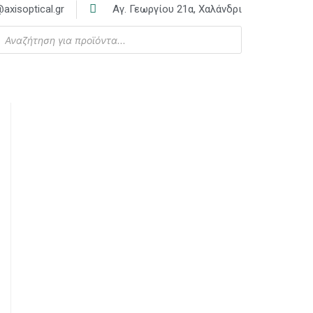
axisoptical.gr
Αγ. Γεωργίου 21α, Χαλάνδρι