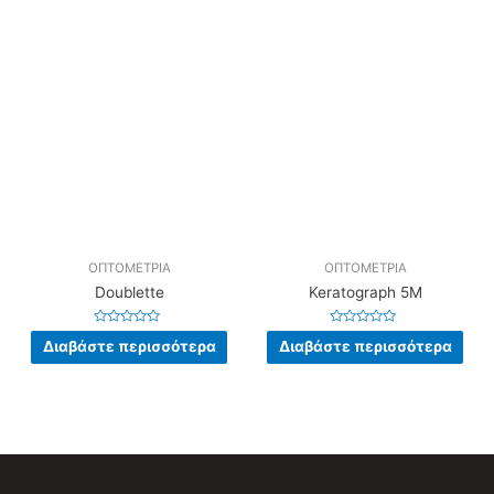
από
από
5
5
ΟΠΤΟΜΕΤΡΙΑ
ΟΠΤΟΜΕΤΡΙΑ
Doublette
Keratograph 5M
Βαθμολογήθηκε
Βαθμολογήθηκε
Διαβάστε περισσότερα
Διαβάστε περισσότερα
με
με
0
0
από
από
5
5